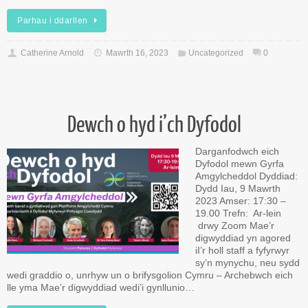
Parhau i ddarllen
Catherine Arnold
Mawrth 16, 2023
Uncategorized
0
Dewch o hyd i’ch Dyfodol
Darganfodwch eich
Dyfodol mewn Gyrfa
Amgylcheddol Dyddiad:
Dydd Iau, 9 Mawrth
2023 Amser: 17:30 –
19.00 Trefn: Ar-lein
drwy Zoom Mae’r
digwyddiad yn agored
iI’r holl staff a fyfyrwyr
sy’n mynychu, neu sydd
wedi graddio o, unrhyw un o brifysgolion Cymru – Archebwch eich
lle yma Mae’r digwyddiad wedi’i gynllunio…