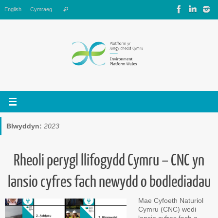
Skip
Search
English
Cymraeg
Search
to
for:
content
Blwyddyn:
2023
Rheoli perygl llifogydd Cymru – CNC yn
lansio cyfres fach newydd o bodlediadau
Mae Cyfoeth Naturiol
Cymru (CNC) wedi