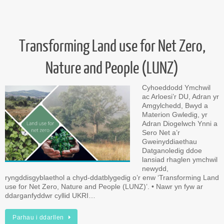
Transforming Land use for Net Zero,
Nature and People (LUNZ)
Cyhoeddodd Ymchwil
ac Arloesi’r DU, Adran yr
Amgylchedd, Bwyd a
Materion Gwledig, yr
Adran Diogelwch Ynni a
Sero Net a’r
Gweinyddiaethau
Datganoledig ddoe
lansiad rhaglen ymchwil
newydd,
ryngddisgyblaethol a chyd-ddatblygedig o’r enw ‘Transforming Land
use for Net Zero, Nature and People (LUNZ)’. • Nawr yn fyw ar
ddarganfyddwr cyllid UKRI…
Parhau i ddarllen