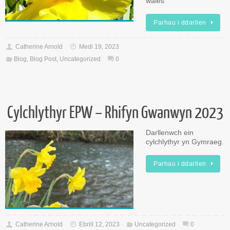
wales
Parhau i ddarllen
Catherine Arnold
Medi 19, 2023
Blog
,
Blog Post
,
Uncategorized
0
Cylchlythyr EPW – Rhifyn Gwanwyn 2023
Darllenwch ein
cylchlythyr yn Gymraeg.
Parhau i ddarllen
Catherine Arnold
Ebrill 12, 2023
Uncategorized
0