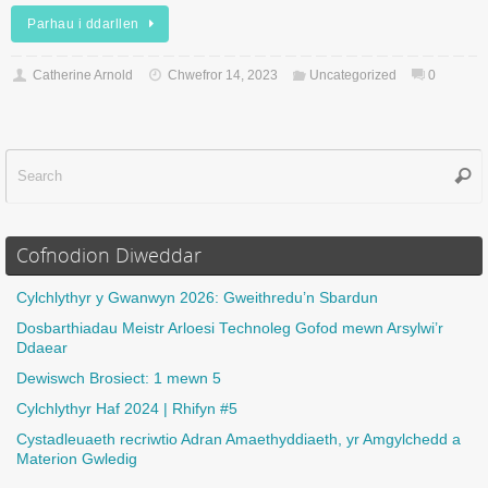
Parhau i ddarllen
Catherine Arnold
Chwefror 14, 2023
Uncategorized
0
Sear
f
Cofnodion Diweddar
Cylchlythyr y Gwanwyn 2026: Gweithredu’n Sbardun
Dosbarthiadau Meistr Arloesi Technoleg Gofod mewn Arsylwi’r
Ddaear
Dewiswch Brosiect: 1 mewn 5
Cylchlythyr Haf 2024 | Rhifyn #5
Cystadleuaeth recriwtio Adran Amaethyddiaeth, yr Amgylchedd a
Materion Gwledig