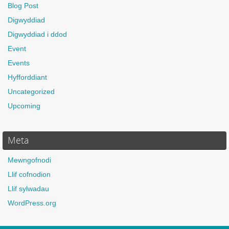
Blog Post
Digwyddiad
Digwyddiad i ddod
Event
Events
Hyfforddiant
Uncategorized
Upcoming
Meta
Mewngofnodi
Llif cofnodion
Llif sylwadau
WordPress.org