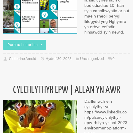
lansio cyfres fach o
bodlediadiau 10 rhan
sy’n canolbwyntio ar sut
mae’n rheoli perygl
llifogydd yng Nghymru
yn erbyn cefndir
hinsawdd sy’n newid.
Parhau i ddarllen
Catherine Arnold
Hydref 30, 2023
Uncategorized
0
CYLCHLYTHYR EPW | ALLAN YN AWR
Darllenwch ein
cylchlythyr yn:
https://www.linkedin.co
m/pulse/cylchlythyr-
epw-rhifyn-yr-haf-2023-
environment-platform-