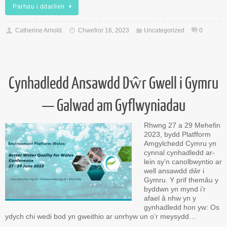
Parhau i ddarllen
Catherine Arnold
Chwefror 16, 2023
Uncategorized
0
Cynhadledd Ansawdd Dŵr Gwell i Gymru
— Galwad am Gyflwyniadau
Rhwng 27 a 29 Mehefin
2023, bydd Platfform
Amgylchedd Cymru yn
cynnal cynhadledd ar-
lein sy’n canolbwyntio ar
well ansawdd dŵr i
Gymru. Y prif themâu y
byddwn yn mynd i’r
afael â nhw yn y
gynhadledd hon yw: Os
ydych chi wedi bod yn gweithio ar unrhyw un o’r meysydd…