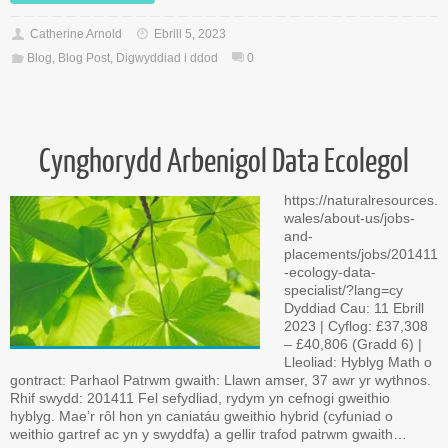
Catherine Arnold
Ebrill 5, 2023
Blog
,
Blog Post
,
Digwyddiad i ddod
0
Cynghorydd Arbenigol Data Ecolegol
https://naturalresources.
wales/about-us/jobs-
and-
placements/jobs/201411
-ecology-data-
specialist/?lang=cy
Dyddiad Cau: 11 Ebrill
2023 | Cyflog: £37,308
– £40,806 (Gradd 6) |
Lleoliad: Hyblyg Math o
gontract: Parhaol Patrwm gwaith: Llawn amser, 37 awr yr wythnos.
Rhif swydd: 201411 Fel sefydliad, rydym yn cefnogi gweithio
hyblyg. Mae’r rôl hon yn caniatáu gweithio hybrid (cyfuniad o
weithio gartref ac yn y swyddfa) a gellir trafod patrwm gwaith…