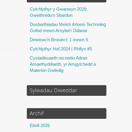
Cylchlythyr y Gwanwyn 2026:
Gweithredu’n Sbardun
Dosbarthiadau Meistr Arloesi Technoleg
Gofod mewn Arsylwi’r Ddaear
Dewiswch Brosiect: 1 mewn 5
Cylchlythyr Haf 2024 | Rhifyn #5
Cystadleuaeth recriwtio Adran
Amaethyddiaeth, yr Amgylchedd a
Materion Gwledig
Sylwadau Diweddar
Archif
Ebrill 2026