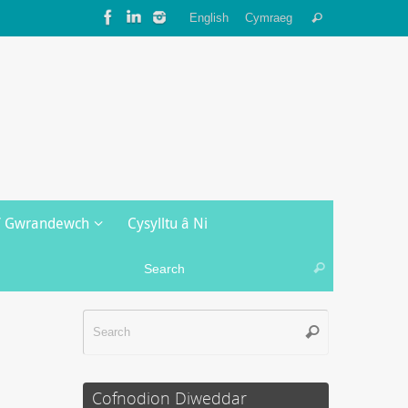
Search
English
Cymraeg
Search
for:
/ Gwrandewch
Cysylltu â Ni
Search for:
Search
Search
Search
for:
Cofnodion Diweddar