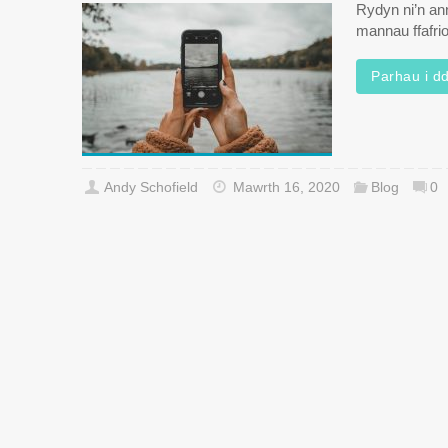
Rydyn ni’n ann
mannau ffafri
Parhau i dd
Andy Schofield
Mawrth 16, 2020
Blog
0