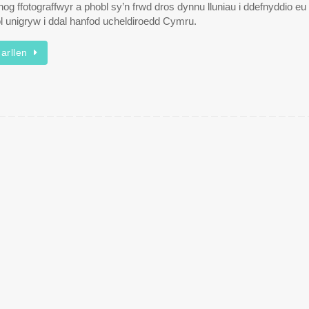
og ffotograffwyr a phobl sy’n frwd dros dynnu lluniau i ddefnyddio eu
ol unigryw i ddal hanfod ucheldiroedd Cymru.
arllen