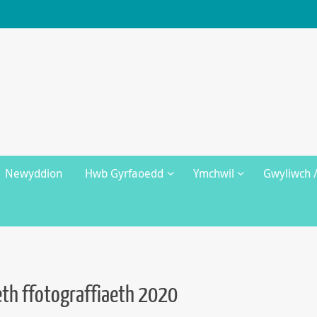
Newyddion
Hwb Gyrfaoedd
Ymchwil
Gwyliwch 
th ffotograffiaeth 2020