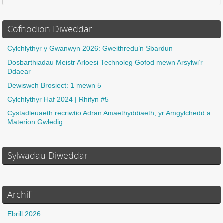
Cofnodion Diweddar
Cylchlythyr y Gwanwyn 2026: Gweithredu’n Sbardun
Dosbarthiadau Meistr Arloesi Technoleg Gofod mewn Arsylwi’r
Ddaear
Dewiswch Brosiect: 1 mewn 5
Cylchlythyr Haf 2024 | Rhifyn #5
Cystadleuaeth recriwtio Adran Amaethyddiaeth, yr Amgylchedd a
Materion Gwledig
Sylwadau Diweddar
Archif
Ebrill 2026