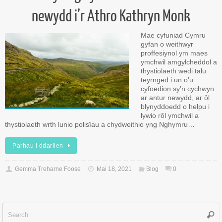
newydd i’r Athro Kathryn Monk
Mae cyfuniad Cymru
gyfan o weithwyr
proffesiynol ym maes
ymchwil amgylcheddol a
thystiolaeth wedi talu
teyrnged i un o’u
cyfoedion sy’n cychwyn
ar antur newydd, ar ôl
blynyddoedd o helpu i
lywio rôl ymchwil a
thystiolaeth wrth lunio polisïau a chydweithio yng Nghymru…
Parhau i ddarllen
Gemma Treharne Foose
Mai 18, 2021
Blog
0
Sear
f