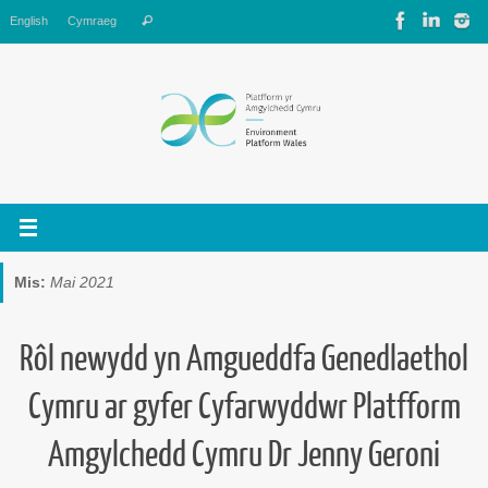
Skip
Search
English
Cymraeg
Search
to
for:
content
Mis:
Mai 2021
Rôl newydd yn Amgueddfa Genedlaethol
Cymru ar gyfer Cyfarwyddwr Platfform
Amgylchedd Cymru Dr Jenny Geroni