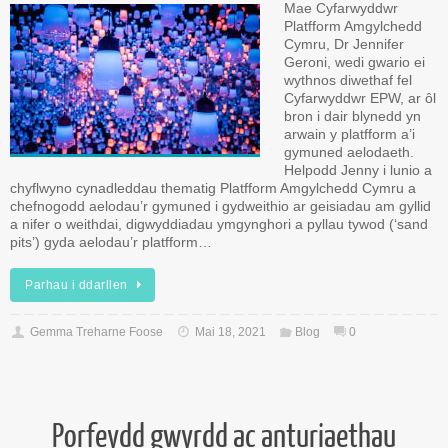
Mae Cyfarwyddwr
Platfform Amgylchedd
Cymru, Dr Jennifer
Geroni, wedi gwario ei
wythnos diwethaf fel
Cyfarwyddwr EPW, ar ôl
bron i dair blynedd yn
arwain y platfform a’i
gymuned aelodaeth.
Helpodd Jenny i lunio a
chyflwyno cynadleddau thematig Platfform Amgylchedd Cymru a
chefnogodd aelodau’r gymuned i gydweithio ar geisiadau am gyllid
a nifer o weithdai, digwyddiadau ymgynghori a pyllau tywod (‘sand
pits’) gyda aelodau’r platfform…
Parhau i ddarllen
Gemma Treharne Foose
Mai 18, 2021
Blog
0
Porfeydd gwyrdd ac anturiaethau