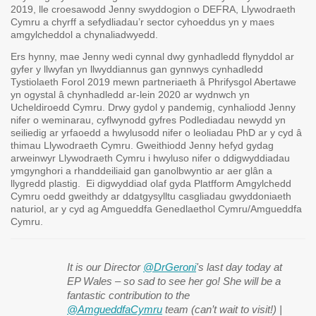
2019, lle croesawodd Jenny swyddogion o DEFRA, Llywodraeth
Cymru a chyrff a sefydliadau’r sector cyhoeddus yn y maes
amgylcheddol a chynaliadwyedd.
Ers hynny, mae Jenny wedi cynnal dwy gynhadledd flynyddol ar
gyfer y llwyfan yn llwyddiannus gan gynnwys cynhadledd
Tystiolaeth Forol 2019 mewn partneriaeth â Phrifysgol Abertawe
yn ogystal â chynhadledd ar-lein 2020 ar wydnwch yn
Ucheldiroedd Cymru. Drwy gydol y pandemig, cynhaliodd Jenny
nifer o weminarau, cyflwynodd gyfres Podlediadau newydd yn
seiliedig ar yrfaoedd a hwylusodd nifer o leoliadau PhD ar y cyd â
thimau Llywodraeth Cymru. Gweithiodd Jenny hefyd gydag
arweinwyr Llywodraeth Cymru i hwyluso nifer o ddigwyddiadau
ymgynghori a rhanddeiliaid gan ganolbwyntio ar aer glân a
llygredd plastig. Ei digwyddiad olaf gyda Platfform Amgylchedd
Cymru oedd gweithdy ar ddatgysylltu casgliadau gwyddoniaeth
naturiol, ar y cyd ag Amgueddfa Genedlaethol Cymru/Amgueddfa
Cymru.
It is our Director
@DrGeroni
's last day today at
EP Wales – so sad to see her go! She will be a
fantastic contribution to the
@AmgueddfaCymru
team (can’t wait to visit!) |