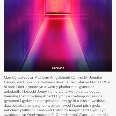
Unsplash
Mae Cyfarwyddwr Platfform Amgylchedd Cymru, Dr Jennifer
Geroni, wedi gwario ei wythnos diwethaf fel Cyfarwyddwr EPW, ar
ôl bron i dair blynedd yn arwain y platfform a’i gymuned
aelodaeth. Helpodd Jenny i lunio a chyflwyno cynadleddau
thematig Platfform Amgylchedd Cymru a chefnogodd aelodau’r
gymuned i gydweithio ar geisiadau am gyllid a nifer o weithdai,
digwyddiadau ymgynghori a pyllau tywod (‘sand pits’) gyda
aelodau’r platfform. Lansiwyd Platfform Amgylchedd Cymru yn
swyddogol yn Oriel Amgueddfa Genedlaethol Cymru ym mis Mai