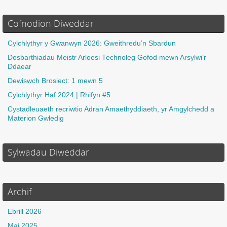
Cofnodion Diweddar
Cylchlythyr y Gwanwyn 2026: Gweithredu’n Sbardun
Dosbarthiadau Meistr Arloesi Technoleg Gofod mewn Arsylwi’r
Ddaear
Dewiswch Brosiect: 1 mewn 5
Cylchlythyr Haf 2024 | Rhifyn #5
Cystadleuaeth recriwtio Adran Amaethyddiaeth, yr Amgylchedd a
Materion Gwledig
Sylwadau Diweddar
Archif
Ebrill 2026
Mai 2025