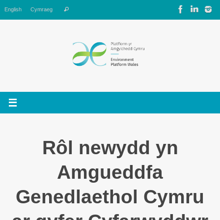
Skip
Search
English
Cymraeg
Search
to
for:
content
Rôl newydd yn
Amgueddfa
Genedlaethol Cymru