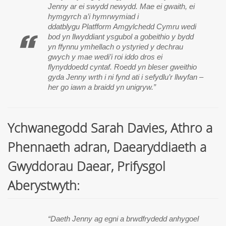
Jenny ar ei swydd newydd. Mae ei gwaith, ei
hymgyrch a’i hymrwymiad i
ddatblygu Platfform Amgylchedd Cymru wedi
bod yn llwyddiant ysgubol a gobeithio y bydd
yn ffynnu ymhellach o ystyried y dechrau
gwych y mae wedi’i roi iddo dros ei
flynyddoedd cyntaf. Roedd yn bleser gweithio
gyda Jenny wrth i ni fynd ati i sefydlu’r llwyfan –
her go iawn a braidd yn unigryw.”
Ychwanegodd Sarah Davies,
Athro a
Phennaeth adran, Daearyddiaeth a
Gwyddorau Daear, Prifysgol
Aberystwyth:
“Daeth Jenny ag egni a brwdfrydedd anhygoel