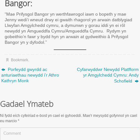
Bangor:
“Mae Prifysgol Bangor yn werthfawrogol iawn o bopeth y mae
Jenny wedi’i wneud drwy ei gwaith rhagorol yn arwain datblygiad
Llwyfan Amgylchedd cymru, a dymunwn y gorau iddi yn ei rôl
newydd yn Amgueddfa Cymru/Amgueddfa Cymru. Rydym yn
gobeithio’n fawr y bydd hyn yn arwain at gydweithio â Prifysgol
Bangor yn y dyfodol.”
Bookmark
.
Porfeydd gwyrdd ac
Cyfarwyddwr Newydd Platfform
anturiaethau newydd i’r Athro
yr Amgylchedd Cymru: Andy
Kathryn Monk
Schofield
Gadael Ymateb
Ni fydd eich cyfeiriad e-bost yn cael ei gyhoeddi.
Mae'r meysydd gofynnol yn cael
eu marcio
*