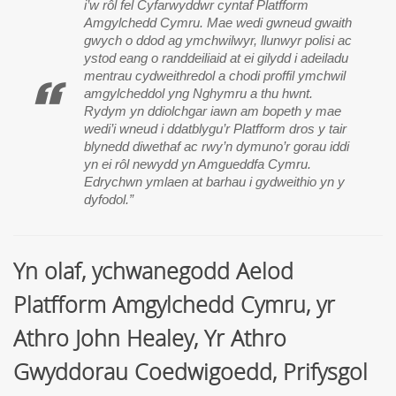
i’w rôl fel Cyfarwyddwr cyntaf Platfform
Amgylchedd Cymru. Mae wedi gwneud gwaith
gwych o ddod ag ymchwilwyr, llunwyr polisi ac
ystod eang o randdeiliaid at ei gilydd i adeiladu
mentrau cydweithredol a chodi proffil ymchwil
amgylcheddol yng Nghymru a thu hwnt.
Rydym yn ddiolchgar iawn am bopeth y mae
wedi’i wneud i ddatblygu’r Platfform dros y tair
blynedd diwethaf ac rwy’n dymuno’r gorau iddi
yn ei rôl newydd yn Amgueddfa Cymru.
Edrychwn ymlaen at barhau i gydweithio yn y
dyfodol.”
Yn olaf, ychwanegodd Aelod
Platfform Amgylchedd Cymru, yr
Athro John Healey, Yr Athro
Gwyddorau Coedwigoedd, Prifysgol