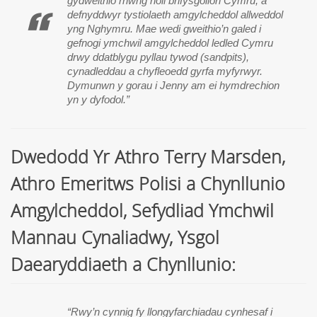
gydweithio rhwng holl brifysgolion Cymru, a
defnyddwyr tystiolaeth amgylcheddol allweddol
yng Nghymru. Mae wedi gweithio’n galed i
gefnogi ymchwil amgylcheddol ledled Cymru
drwy ddatblygu pyllau tywod (sandpits),
cynadleddau a chyfleoedd gyrfa myfyrwyr.
Dymunwn y gorau i Jenny am ei hymdrechion
yn y dyfodol.”
Dwedodd Yr Athro Terry Marsden,
Athro Emeritws Polisi a Chynllunio
Amgylcheddol, Sefydliad Ymchwil
Mannau Cynaliadwy, Ysgol
Daearyddiaeth a Chynllunio:
“Rwy’n cynnig fy llongyfarchiadau cynhesaf i