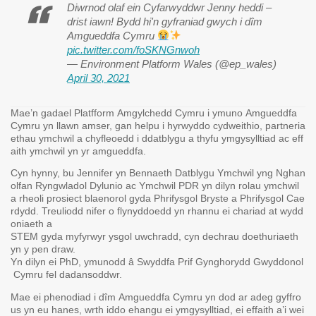
Diwrnod olaf ein Cyfarwyddwr Jenny heddi –
drist iawn! Bydd hi'n gyfraniad gwych i dîm
Amgueddfa Cymru
pic.twitter.com/foSKNGnwoh
— Environment Platform Wales (@ep_wales)
April 30, 2021
Mae’n gadael Platfform Amgylchedd Cymru i ymuno Amgueddfa
Cymru yn llawn amser, gan helpu i hyrwyddo cydweithio, partneria
ethau ymchwil a chyfleoedd i ddatblygu a thyfu ymgysylltiad ac eff
aith ymchwil yn yr amgueddfa.
Cyn hynny, bu Jennifer yn Bennaeth Datblygu Ymchwil yng Nghan
olfan Ryngwladol Dylunio ac Ymchwil PDR yn dilyn rolau ymchwil
a rheoli prosiect blaenorol gyda Phrifysgol Bryste a Phrifysgol Cae
rdydd. Treuliodd nifer o flynyddoedd yn rhannu ei chariad at wydd
oniaeth a
STEM gyda myfyrwyr ysgol uwchradd, cyn dechrau doethuriaeth
yn y pen draw.
Yn dilyn ei PhD, ymunodd â Swyddfa Prif Gynghorydd Gwyddonol
Cymru fel dadansoddwr.
Mae ei phenodiad i dîm Amgueddfa Cymru yn dod ar adeg gyffro
us yn eu hanes, wrth iddo ehangu ei ymgysylltiad, ei effaith a’i wei