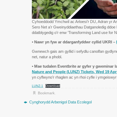
Cyhoeddodd Ymchwil ac Arloesi’r DU, Adran yr A
Sero Net a’r Gweinyddiaethau Datganoledig ddoe 
ddatblygedig o’r enw ‘Transforming Land use for 
• Nawr yn fyw ar ddarganfyddwr cyllid UKRI –
Gwnewch gais am gyllid i sefydlu canolfan gydlynu 
net, natur a phobl.
• Mae tudalen Eventbrite ar gyfer y gweminar l
Nature and People (LUNZ) Tickets, Wed 19 Apr 2
yn cyflwyno’r rhaglen ac yn rhoi cyfle i ymgeiswyr 
LUNZ-1
Download
Bookmark
.
Cynghorydd Arbenigol Data Ecolegol