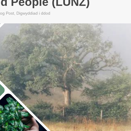
nd People (LUNZ)
log Post
,
Digwyddiad i ddod