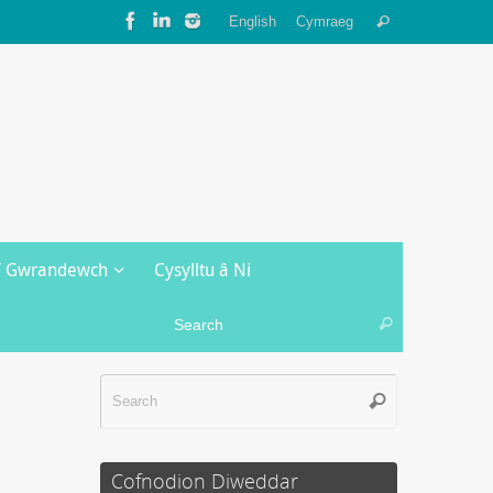
Search
English
Cymraeg
Search
for:
/ Gwrandewch
Cysylltu â Ni
Search for:
Search
Search
Search
for:
Cofnodion Diweddar