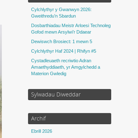
Cylchlythyr y Gwanwyn 2026:
Gweithredu’n Sbardun
Dosbarthiadau Meistr Arloesi Technoleg
Gofod mewn Arsylwi’r Ddaear
Dewiswch Brosiect: 1 mewn 5
Cylchlythyr Haf 2024 | Rhifyn #5
Cystadleuaeth recriwtio Adran
Amaethyddiaeth, yr Amgylchedd a
Materion Gwledig
Sylwadau Diweddar
Archif
Ebrill 2026