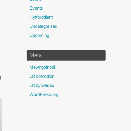
Events
Hyfforddiant
Uncategorized
Upcoming
Meta
Mewngofnodi
Llif cofnodion
d
Llif sylwadau
WordPress.org