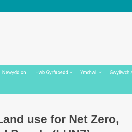
Newyddion
Hwb Gyrfaoedd
Ymchwil
Gwyliwch 
and use for Net Zero,