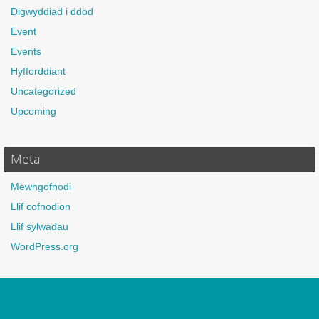
Digwyddiad i ddod
Event
Events
Hyfforddiant
Uncategorized
Upcoming
Meta
Mewngofnodi
Llif cofnodion
Llif sylwadau
WordPress.org