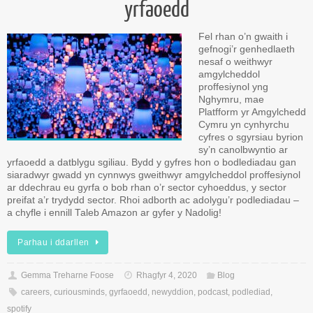
yrfaoedd
Fel rhan o’n gwaith i
gefnogi’r genhedlaeth
nesaf o weithwyr
amgylcheddol
proffesiynol yng
Nghymru, mae
Platfform yr Amgylchedd
Cymru yn cynhyrchu
cyfres o sgyrsiau byrion
sy’n canolbwyntio ar
yrfaoedd a datblygu sgiliau. Bydd y gyfres hon o bodlediadau gan
siaradwyr gwadd yn cynnwys gweithwyr amgylcheddol proffesiynol
ar ddechrau eu gyrfa o bob rhan o’r sector cyhoeddus, y sector
preifat a’r trydydd sector. Rhoi adborth ac adolygu’r podlediadau –
a chyfle i ennill Taleb Amazon ar gyfer y Nadolig!
Parhau i ddarllen
Gemma Treharne Foose
Rhagfyr 4, 2020
Blog
careers
,
curiousminds
,
gyrfaoedd
,
newyddion
,
podcast
,
podlediad
,
spotify