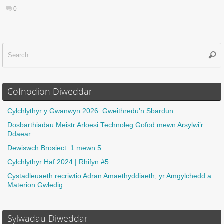
0
Sear
f
Cofnodion Diweddar
Cylchlythyr y Gwanwyn 2026: Gweithredu’n Sbardun
Dosbarthiadau Meistr Arloesi Technoleg Gofod mewn Arsylwi’r
Ddaear
Dewiswch Brosiect: 1 mewn 5
Cylchlythyr Haf 2024 | Rhifyn #5
Cystadleuaeth recriwtio Adran Amaethyddiaeth, yr Amgylchedd a
Materion Gwledig
Sylwadau Diweddar